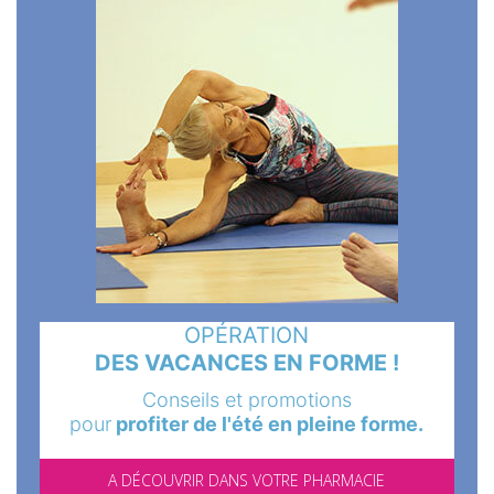
OPÉRATION
DES VACANCES EN FORME !
Conseils et promotions
pour
profiter de l'été en pleine forme.
A DÉCOUVRIR DANS VOTRE PHARMACIE