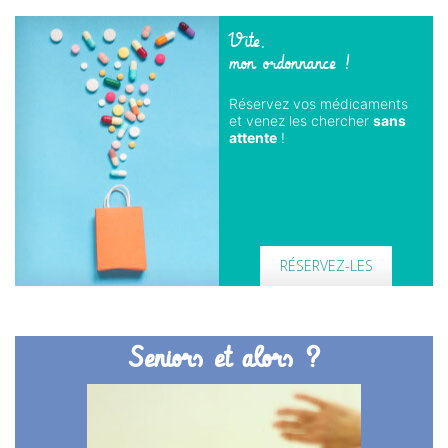
Vite,
mon ordonnance !
Réservez vos médicaments
et venez les chercher
sans
attente
!
RÉSERVEZ-LES
Seniors et alors ?