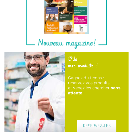
Vite,
mes produits !
Gagnez du temps :
réservez vos produits
et venez les chercher
sans
attente
!
RÉSERVEZ-LES